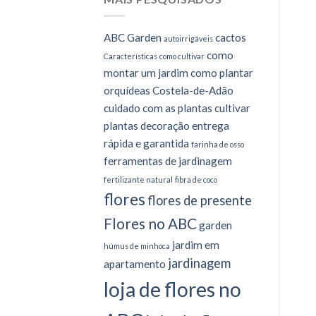
ABC Garden
cactos
autoirrigáveis
como
Características
como cultivar
montar um jardim
como plantar
orquídeas
Costela-de-Adão
cuidado com as plantas
cultivar
plantas
decoração
entrega
rápida e garantida
farinha de osso
ferramentas de jardinagem
fertilizante natural
fibra de coco
flores
flores de presente
Flores no ABC
garden
jardim em
húmus de minhoca
jardinagem
apartamento
loja de flores no