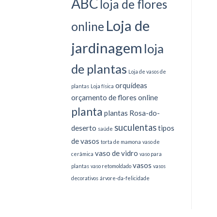
ABC
loja de flores
Loja de
online
jardinagem
loja
de plantas
Loja de vasos de
orquídeas
plantas
Loja física
orçamento de flores online
planta
plantas
Rosa-do-
suculentas
deserto
tipos
saúde
de vasos
torta de mamona
vaso de
vaso de vidro
cerâmica
vaso para
vasos
plantas
vaso retomoldado
vasos
decorativos
árvore-da-felicidade