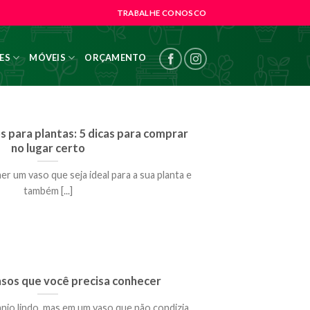
TRABALHE CONOSCO
ES
MÓVEIS
ORÇAMENTO
 para plantas: 5 dicas para comprar
no lugar certo
her um vaso que seja ideal para a sua planta e
também [...]
asos que você precisa conhecer
anjo lindo, mas em um vaso que não condizia