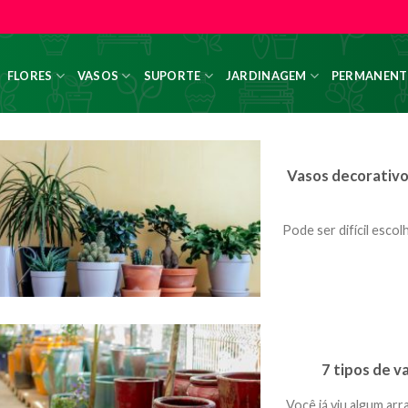
FLORES
VASOS
SUPORTE
JARDINAGEM
PERMANENT
Vasos decorativos
Pode ser difícil escol
7 tipos de v
Você já viu algum arr