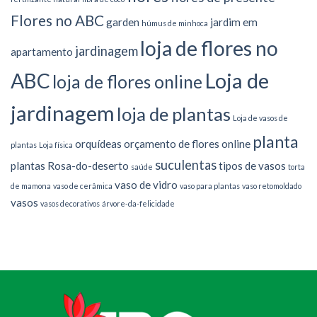
Flores no ABC
garden
jardim em
húmus de minhoca
loja de flores no
jardinagem
apartamento
Loja de
ABC
loja de flores online
jardinagem
loja de plantas
Loja de vasos de
planta
orquídeas
orçamento de flores online
plantas
Loja física
suculentas
plantas
Rosa-do-deserto
tipos de vasos
saúde
torta
vaso de vidro
de mamona
vaso de cerâmica
vaso para plantas
vaso retomoldado
vasos
vasos decorativos
árvore-da-felicidade