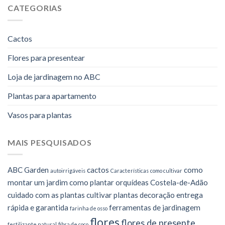
CATEGORIAS
Cactos
Flores para presentear
Loja de jardinagem no ABC
Plantas para apartamento
Vasos para plantas
MAIS PESQUISADOS
ABC Garden
cactos
como
autoirrigáveis
Características
como cultivar
montar um jardim
como plantar orquídeas
Costela-de-Adão
cuidado com as plantas
cultivar plantas
decoração
entrega
rápida e garantida
ferramentas de jardinagem
farinha de osso
flores
flores de presente
fertilizante natural
fibra de coco