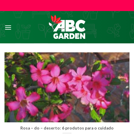
Skip
to
content
Rosa – do – deserto: 6 produtos para o cuidado