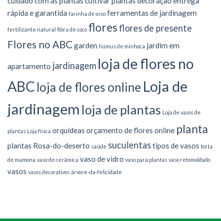
cuidado com as plantas
cultivar plantas
decoração
entrega
rápida e garantida
ferramentas de jardinagem
farinha de osso
flores
flores de presente
fertilizante natural
fibra de coco
Flores no ABC
garden
jardim em
húmus de minhoca
loja de flores no
jardinagem
apartamento
Loja de
ABC
loja de flores online
jardinagem
loja de plantas
Loja de vasos de
planta
orquídeas
orçamento de flores online
plantas
Loja física
suculentas
plantas
Rosa-do-deserto
tipos de vasos
saúde
torta
vaso de vidro
de mamona
vaso de cerâmica
vaso para plantas
vaso retomoldado
vasos
vasos decorativos
árvore-da-felicidade