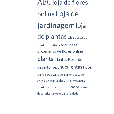
ABC
loja de flores
Loja de
online
jardinagem
loja
de plantas
Loja de vasos de
orquídeas
plantas
Loja física
orçamento de flores online
planta
plantas
Rosa-do-
suculentas
deserto
tipos
saúde
de vasos
torta de mamona
vaso de
vaso de vidro
cerâmica
vaso para
vasos
plantas
vaso retomoldado
vasos
decorativos
árvore-da-felicidade