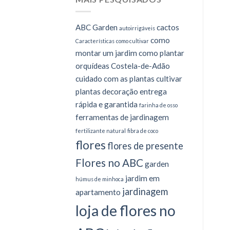
ABC Garden
cactos
autoirrigáveis
como
Características
como cultivar
montar um jardim
como plantar
orquídeas
Costela-de-Adão
cuidado com as plantas
cultivar
plantas
decoração
entrega
rápida e garantida
farinha de osso
ferramentas de jardinagem
fertilizante natural
fibra de coco
flores
flores de presente
Flores no ABC
garden
jardim em
húmus de minhoca
jardinagem
apartamento
loja de flores no