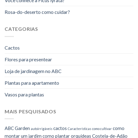
Você conhece a Ficus lyrata?
Rosa-do-deserto como cuidar?
CATEGORIAS
Cactos
Flores para presentear
Loja de jardinagem no ABC
Plantas para apartamento
Vasos para plantas
MAIS PESQUISADOS
ABC Garden
cactos
como
autoirrigáveis
Características
como cultivar
montar um jardim
como plantar orquídeas
Costela-de-Adão