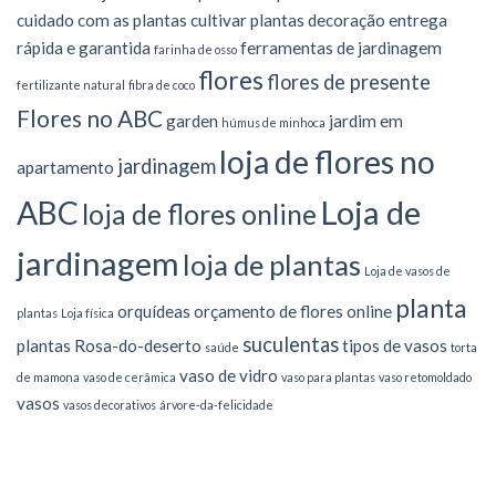
cuidado com as plantas
cultivar plantas
decoração
entrega
rápida e garantida
ferramentas de jardinagem
farinha de osso
flores
flores de presente
fertilizante natural
fibra de coco
Flores no ABC
garden
jardim em
húmus de minhoca
loja de flores no
jardinagem
apartamento
Loja de
ABC
loja de flores online
jardinagem
loja de plantas
Loja de vasos de
planta
orquídeas
orçamento de flores online
plantas
Loja física
suculentas
plantas
Rosa-do-deserto
tipos de vasos
saúde
torta
vaso de vidro
de mamona
vaso de cerâmica
vaso para plantas
vaso retomoldado
vasos
vasos decorativos
árvore-da-felicidade