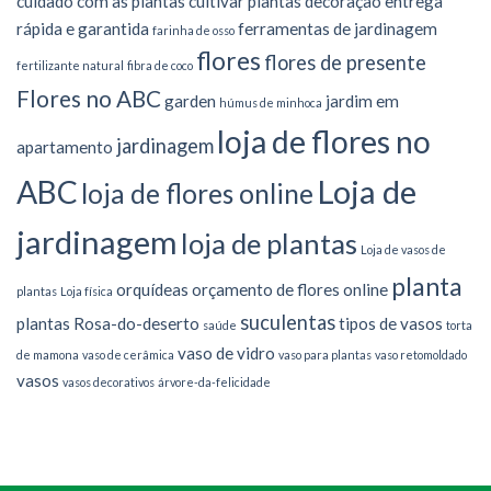
cuidado com as plantas
cultivar plantas
decoração
entrega
rápida e garantida
ferramentas de jardinagem
farinha de osso
flores
flores de presente
fertilizante natural
fibra de coco
Flores no ABC
garden
jardim em
húmus de minhoca
loja de flores no
jardinagem
apartamento
Loja de
ABC
loja de flores online
jardinagem
loja de plantas
Loja de vasos de
planta
orquídeas
orçamento de flores online
plantas
Loja física
suculentas
plantas
Rosa-do-deserto
tipos de vasos
saúde
torta
vaso de vidro
de mamona
vaso de cerâmica
vaso para plantas
vaso retomoldado
vasos
vasos decorativos
árvore-da-felicidade