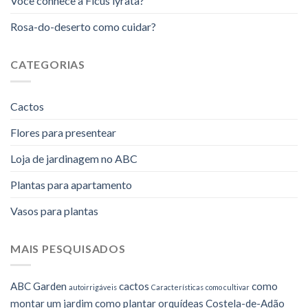
Você conhece a Ficus lyrata?
Rosa-do-deserto como cuidar?
CATEGORIAS
Cactos
Flores para presentear
Loja de jardinagem no ABC
Plantas para apartamento
Vasos para plantas
MAIS PESQUISADOS
ABC Garden
cactos
como
autoirrigáveis
Características
como cultivar
montar um jardim
como plantar orquídeas
Costela-de-Adão