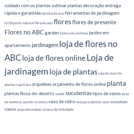
cuidado com as plantas
cultivar plantas
decoração
entrega
rápida e garantida
ferramentas de jardinagem
farinha de osso
flores
flores de presente
fertilizante natural
fibra de coco
Flores no ABC
garden
jardim em
húmus de minhoca
loja de flores no
jardinagem
apartamento
Loja de
ABC
loja de flores online
jardinagem
loja de plantas
Loja de vasos de
planta
orquídeas
orçamento de flores online
plantas
Loja física
suculentas
plantas
Rosa-do-deserto
tipos de vasos
saúde
torta
vaso de vidro
de mamona
vaso de cerâmica
vaso para plantas
vaso retomoldado
vasos
vasos decorativos
árvore-da-felicidade