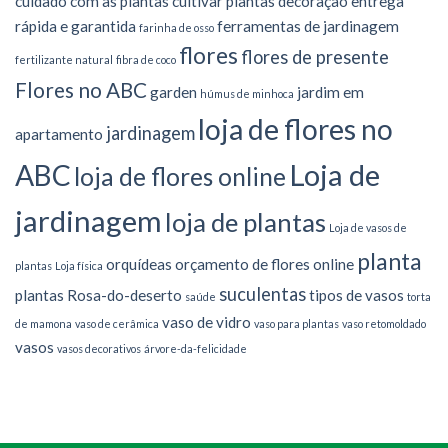
cuidado com as plantas
cultivar plantas
decoração
entrega
rápida e garantida
ferramentas de jardinagem
farinha de osso
flores
flores de presente
fertilizante natural
fibra de coco
Flores no ABC
garden
jardim em
húmus de minhoca
loja de flores no
jardinagem
apartamento
Loja de
ABC
loja de flores online
jardinagem
loja de plantas
Loja de vasos de
planta
orquídeas
orçamento de flores online
plantas
Loja física
suculentas
plantas
Rosa-do-deserto
tipos de vasos
saúde
torta
vaso de vidro
de mamona
vaso de cerâmica
vaso para plantas
vaso retomoldado
vasos
vasos decorativos
árvore-da-felicidade