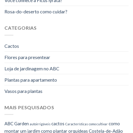
Você conhece a Ficus lyrata?
Rosa-do-deserto como cuidar?
CATEGORIAS
Cactos
Flores para presentear
Loja de jardinagem no ABC
Plantas para apartamento
Vasos para plantas
MAIS PESQUISADOS
ABC Garden
cactos
como
autoirrigáveis
Características
como cultivar
montar um jardim
como plantar orquídeas
Costela-de-Adão