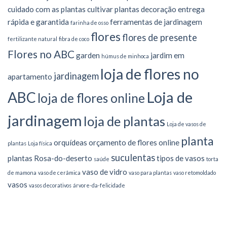
cuidado com as plantas
cultivar plantas
decoração
entrega
rápida e garantida
ferramentas de jardinagem
farinha de osso
flores
flores de presente
fertilizante natural
fibra de coco
Flores no ABC
garden
jardim em
húmus de minhoca
loja de flores no
jardinagem
apartamento
Loja de
ABC
loja de flores online
jardinagem
loja de plantas
Loja de vasos de
planta
orquídeas
orçamento de flores online
plantas
Loja física
suculentas
plantas
Rosa-do-deserto
tipos de vasos
saúde
torta
vaso de vidro
de mamona
vaso de cerâmica
vaso para plantas
vaso retomoldado
vasos
vasos decorativos
árvore-da-felicidade