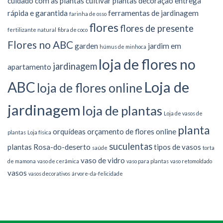
cuidado com as plantas
cultivar plantas
decoração
entrega
rápida e garantida
ferramentas de jardinagem
farinha de osso
flores
flores de presente
fertilizante natural
fibra de coco
Flores no ABC
garden
jardim em
húmus de minhoca
loja de flores no
jardinagem
apartamento
Loja de
ABC
loja de flores online
jardinagem
loja de plantas
Loja de vasos de
planta
orquídeas
orçamento de flores online
plantas
Loja física
suculentas
plantas
Rosa-do-deserto
tipos de vasos
saúde
torta
vaso de vidro
de mamona
vaso de cerâmica
vaso para plantas
vaso retomoldado
vasos
vasos decorativos
árvore-da-felicidade