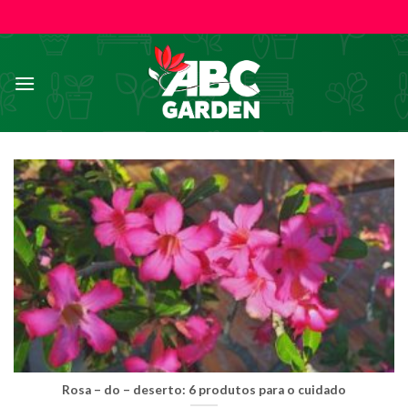
Skip
to
content
Rosa – do – deserto: 6 produtos para o cuidado