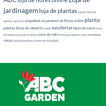
jardinagem
loja de plantas
Loja de vasos de
planta
orquídeas
orçamento de flores online
plantas
Loja física
suculentas
plantas
Rosa-do-deserto
tipos de vasos
saúde
torta
vaso de vidro
de mamona
vaso de cerâmica
vaso para plantas
vaso retomoldado
vasos
vasos decorativos
árvore-da-felicidade