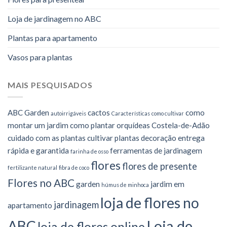
Loja de jardinagem no ABC
Plantas para apartamento
Vasos para plantas
MAIS PESQUISADOS
ABC Garden
cactos
como
autoirrigáveis
Características
como cultivar
montar um jardim
como plantar orquídeas
Costela-de-Adão
cuidado com as plantas
cultivar plantas
decoração
entrega
rápida e garantida
ferramentas de jardinagem
farinha de osso
flores
flores de presente
fertilizante natural
fibra de coco
Flores no ABC
garden
jardim em
húmus de minhoca
loja de flores no
jardinagem
apartamento
Loja de
ABC
loja de flores online