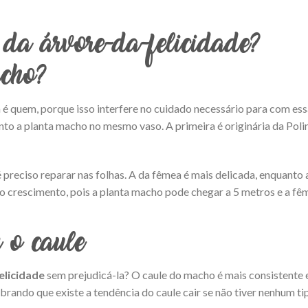
da árvore-da-felicidade?
cho?
é quem, porque isso interfere no cuidado necessário para com es
to a planta macho no mesmo vaso. A primeira é originária da Poliné
é preciso reparar nas folhas. A da fêmea é mais delicada, enquant
no crescimento, pois a planta macho pode chegar a 5 metros e a fêm
o caule
elicidade
sem prejudicá-la? O caule do macho é mais consistente e
ndo que existe a tendência do caule cair se não tiver nenhum tip