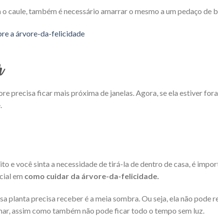
a o caule, também é necessário amarrar o mesmo a um pedaço de 
re a árvore-da-felicidade
r
ore precisa ficar mais próxima de janelas. Agora, se ela estiver for
.
o e você sinta a necessidade de tirá-la de dentro de casa, é impo
ncial em
como cuidar da árvore-da-felicidade.
sa planta precisa receber é a meia sombra. Ou seja, ela não pode re
mar, assim como também não pode ficar todo o tempo sem luz.