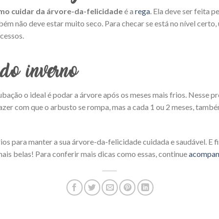
mo cuidar da árvore-da-felicidade
é a
rega
. Ela deve ser feita
bém não deve estar muito seco. Para checar se está no nível certo,
xcessos.
do inverno
ação o ideal é podar a árvore após os meses mais frios. Nesse pro
azer com que o arbusto se rompa, mas a cada 1 ou 2 meses, també
os para manter a sua árvore-da-felicidade cuidada e saudável. E fic
ais belas! Para conferir mais dicas como essas, continue
acompan