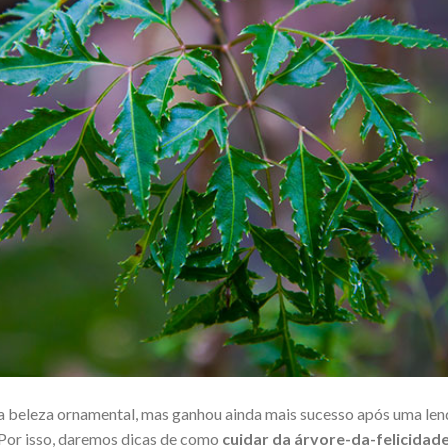
ua beleza ornamental, mas ganhou ainda mais sucesso após uma len
. Por isso, daremos dicas de como
cuidar da
árvore-da-felicidad