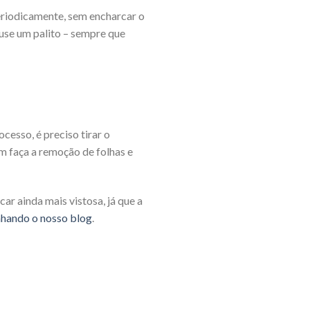
 periodicamente, sem encharcar o
 use um palito – sempre que
cesso, é preciso tirar o
m faça a remoção de folhas e
ar ainda mais vistosa, já que a
hando o nosso blog
.